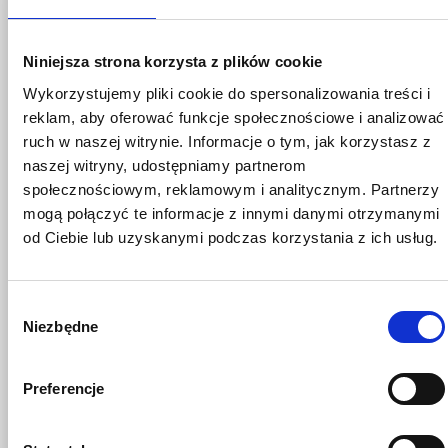
wzrośnie. Zimą należy użyć podwójnej ilości
materiału zasypowego, aby zmniejszyć infiltrację, a
jesienią opróżnić pojemnik na zasypkę, aby zapobiec
Niniejsza strona korzysta z plików cookie
zamarzaniu.
Wykorzystujemy pliki cookie do spersonalizowania treści i
reklam, aby oferować funkcje społecznościowe i analizować
Opróżnianie i konserwacja
ruch w naszej witrynie. Informacje o tym, jak korzystasz z
Kompostownik należy opróżniać dopiero po
naszej witryny, udostępniamy partnerom
osiągnięciu stadium gleby okrywowej, zwykle po 5-8
społecznościowym, reklamowym i analitycznym. Partnerzy
tygodniach. Nie opróżniaj więcej niż połowy masy na
mogą połączyć te informacje z innymi danymi otrzymanymi
raz, aby utrzymać wydajny proces kompostowania.
od Ciebie lub uzyskanymi podczas korzystania z ich usług.
Zbiornik należy opróżnić wiosną, jeśli jest używany
tylko latem. Ciecz odciekowa, która jest bogata w
składniki odżywcze, może być używana jako nawóz
Wybór
dla roślin ozdobnych po rozcieńczeniu w stosunku
Niezbędne
zgody
1:5. Regularnie sprawdzaj rurę cieczy odciekowej,
płytę separatora cieczy i rynnę cieczy odciekowej raz
Preferencje
w roku i czyść je w razie potrzeby.
Obróbka końcowa i wykorzystanie kompostu