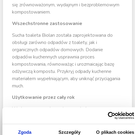
się zrównoważonym, wydajnym i bezproblemowym
kompostowaniem.
Wszechstronne zastosowanie
Sucha toaleta Biolan została zaprojektowana do
obsługi zarówno odpadów z toalety, jak i
organicznych odpadów domowych. Dodanie
odpadów kuchennych usprawnia proces
kompostowania, równoważąc i urozmaicając bazę
odżywczą kompostu. Przykryj odpady kuchenne
materiałem wypełniającym, aby uniknąć przyciągania
much.
Użytkowanie przez cały rok
W nieogrzewanych pomieszczeniach masa
kompostowa może zamarzać zimą. Nie spowoduje to
uszkodzenia urządzenia ani samego kompostownika;
proces zostanie wznowiony, gdy temperatura
Zgoda
Szczegóły
O plikach cookies