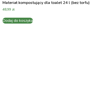
Materiał kompostujący dla toalet 24 l (bez torfu)
48,99
zł
Dodaj do koszyka
Bądź częścią zmian:
przyjmij ekologiczny