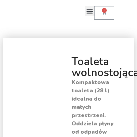
0
Toaleta kompostująca
Toaleta
wolnostojąc
Kompaktowa
toaleta (28 l)
idealna do
małych
przestrzeni.
Oddziela płyny
od odpadów