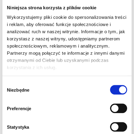
Vermikompostowniki
– wykorzystują dżdżownice do
Niniejsza strona korzysta z plików cookie
przetwarzania odpadów organicznych. Są bezwonne i
Wykorzystujemy pliki cookie do spersonalizowania treści
mogą być trzymane nawet w mieszkaniu.
i reklam, aby oferować funkcje społecznościowe i
Elektryczne kompostowniki
– nowoczesne
analizować ruch w naszej witrynie. Informacje o tym, jak
urządzenia przyspieszające proces kompostowania
korzystasz z naszej witryny, udostępniamy partnerom
dzięki kontrolowanej temperaturze i wilgotności.
społecznościowym, reklamowym i analitycznym.
Bokashi
– japońska metoda fermentacji odpadów z
Partnerzy mogą połączyć te informacje z innymi danymi
wykorzystaniem specjalnych mikroorganizmów, idealna
otrzymanymi od Ciebie lub uzyskanymi podczas
do małych przestrzeni.
korzystania z ich usług.
Jak założyć kompostownik?
Wybór
Lokalizacja
Niezbędne
zgody
Kompostownik ogrodowy najlepiej umieścić w częściowo
Preferencje
zacienionym miejscu, osłoniętym od wiatru. Ważne, aby miał
kontakt z glebą, co umożliwi dostęp dżdżownicom i
mikroorganizmom.
Statystyka