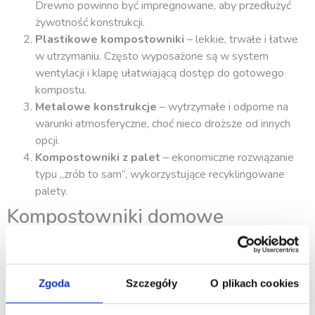
Drewno powinno być impregnowane, aby przedłużyć
żywotność konstrukcji.
Plastikowe kompostowniki
– lekkie, trwałe i łatwe
w utrzymaniu. Często wyposażone są w system
wentylacji i klapę ułatwiającą dostęp do gotowego
kompostu.
Metalowe konstrukcje
– wytrzymałe i odporne na
warunki atmosferyczne, choć nieco droższe od innych
opcji.
Kompostowniki z palet
– ekonomiczne rozwiązanie
typu „zrób to sam”, wykorzystujące recyklingowane
palety.
Kompostowniki domowe
(kuchenne)
Dla mieszkańców miast, którzy nie mają dostępu do ogrodu,
Zgoda
Szczegóły
O plikach cookies
doskonałym rozwiązaniem są kompaktowe kompostowniki
wewnętrzne: