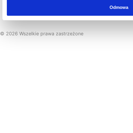
pisania kolejnych komentarzy.
Odmowa
© 2026 Wszelkie prawa zastrzeżone
Regulamin sklepu
|
Polityka prywatności
|
Cookiebot