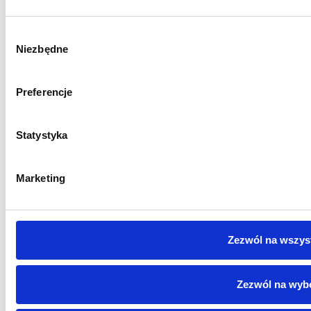
Wybór
Niezbędne
zgody
Preferencje
Nazwa
*
Statystyka
Adres email
*
Marketing
Witryna internetowa
Zezwól na wszys
Zezwól na wyb
Zapamiętaj moje dane w tej przeglądarce podczas