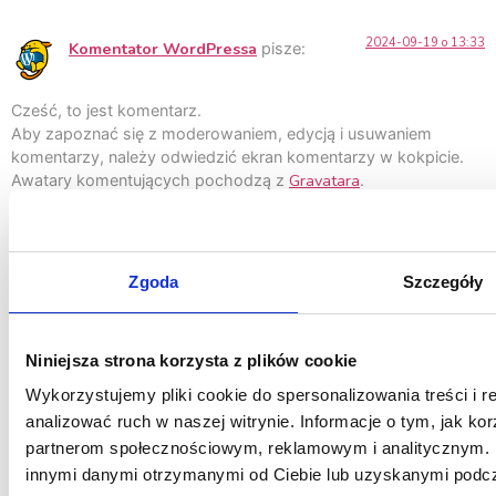
2024-09-19 o 13:33
Komentator WordPressa
pisze:
Cześć, to jest komentarz.
Aby zapoznać się z moderowaniem, edycją i usuwaniem
komentarzy, należy odwiedzić ekran komentarzy w kokpicie.
Gravatara
Awatary komentujących pochodzą z
.
Odpowiedz
Dodaj komentarz
Zgoda
Szczegóły
Twój adres email nie zostanie opublikowany.
Wymagane
Niniejsza strona korzysta z plików cookie
pola są oznaczone
*
Wykorzystujemy pliki cookie do spersonalizowania treści i 
Komentarz
*
analizować ruch w naszej witrynie. Informacje o tym, jak ko
partnerom społecznościowym, reklamowym i analitycznym. P
innymi danymi otrzymanymi od Ciebie lub uzyskanymi podcza